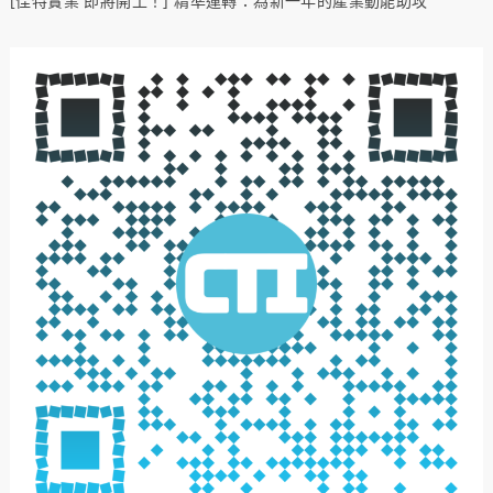
[佳特實業 即將開工！] 精準運轉：為新一年的產業動能助攻