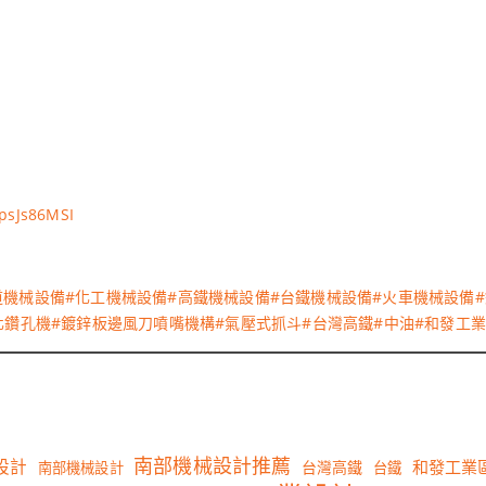
psJs86MSI
道機械設備
#化工機械設備
#高鐵機械設備
#台鐵機械設備
#火車機械設備
化鑽孔機
#鍍鋅板邊風刀噴嘴機構
#氣壓式抓斗
#台灣高鐵
#中油
#和發工
南部機械設計推薦
設計
和發工業
台灣高鐵
南部機械設計
台鐵