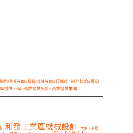
#鐵路機械設備
#捷運機械設備
#接觸輥
#磁性輥輪
#壓磚
業區機械公司
#高雄機械設計
#高雄機械推薦
和發工業區機械設計
區
大寮工業區