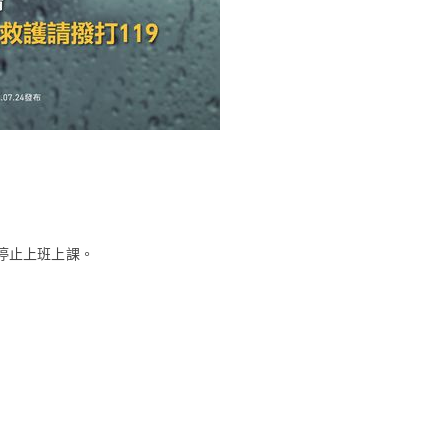
而停止上班上課。