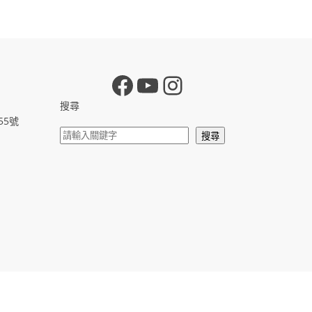
搜尋
55號
搜尋