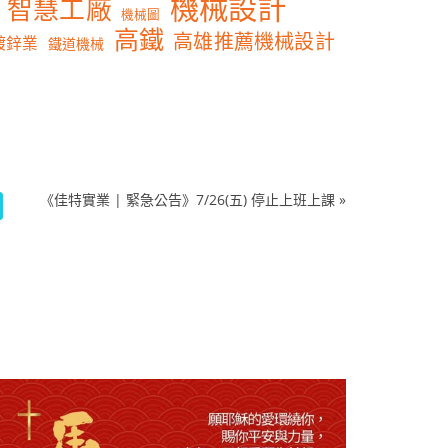
機械設計
智慧工廠
機械圖
高鐵
高雄推薦機械設計
鍍鋅業
鐵道機械
《佳特實業 | 緊急公告》7/26(五) 停止上班上課
»