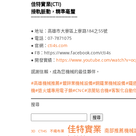
佳特實業(CTI)
接軌脈動，精準毫釐
⎺⎺⎺⎺⎺⎺⎺⎺⎺⎺⎺⎺⎺⎺⎺
● 地址：高雄市大寮區上寮路184之55號
● 電話：07-7871075
● 官網：
cti4s.com
● FB：https://www.facebook.com/cti4s
● 開發實績：
https://www.youtube.com/watch?v=oc
感謝信賴，成為您機械的最佳夥伴。
#高雄機械推薦
#鍍鋅業機械設備
#鋼鐵業機械設備
#鐵
機
#退火爐專用電子鎖
#CNC
#涼蓆貼合機
#客製化自動
搜尋
搜尋
佳特實業
南部推薦機械
不織布業
3D
CTI4S