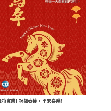
佳特實業] 祝福春節，平安喜樂!